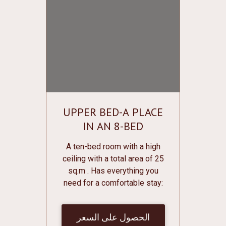
charge.
UPPER BED-A PLACE
IN AN 8-BED
DORMITORY ROOM
A ten-bed room with a high
ceiling with a total area of 25
sq.m . Has everything you
need for a comfortable stay:
Bunk beds with individual
curtains, sockets, individual
الحصول على السعر
lighting and shelves for