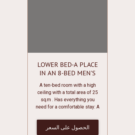
LOWER BED-A PLACE
IN AN 8-BED MEN'S
ROOM
A ten-bed room with a high
ceiling with a total area of 25
sq.m . Has everything you
need for a comfortable stay: A
bunk bed with individual
curtains, sockets, individual
الحصول على السعر
lighting and shelves for