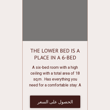
THE LOWER BED IS A
PLACE IN A 6-BED
DORMITORY ROOM
A six-bed room with a high
ceiling with a total area of 18
sq.m . Has everything you
need for a comfortable stay: A
bunk bed with individual
curtains, sockets, individual
الحصول على السعر
lighting and shelves for
various small things; Individual