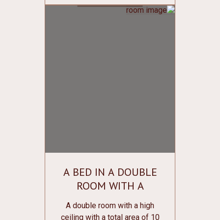
things; Individual lockers for
clothes and shoes with
lockers; Bathroom on the floor;
Conditioner; Central heating;
Mirror; Free Wi-Fi. Bed linen
and towels are free of charge.
A BED IN A DOUBLE
ROOM WITH A
SHARED BATHROOM
A double room with a high
ceiling with a total area of 10