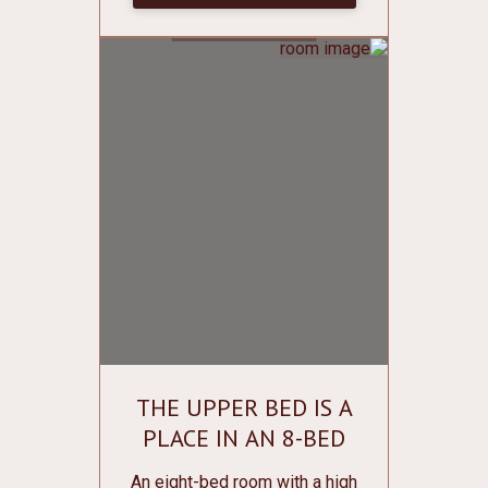
various small things; Individual
lockers for clothes and shoes
with lockers; Conditioner;
Central heating; Mirror; Free
Wi-Fi; Bathroom on the floor.
Bed linen and towels are free
of charge.
THE UPPER BED IS A
PLACE IN AN 8-BED
WOMEN'S ROOM
An eight-bed room with a high