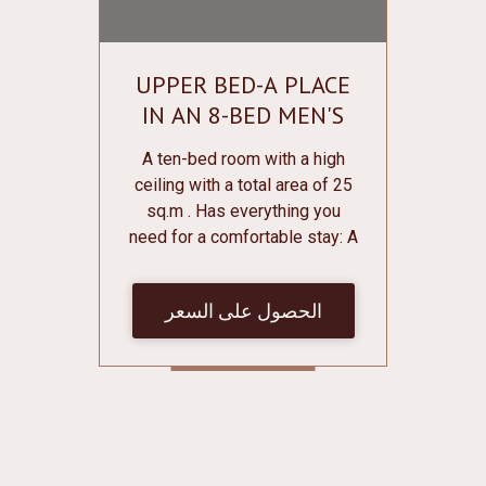
UPPER BED-A PLACE
IN AN 8-BED MEN'S
ROOM
A ten-bed room with a high
ceiling with a total area of 25
sq.m . Has everything you
need for a comfortable stay: A
bunk bed with individual
curtains, sockets, individual
الحصول على السعر
lighting and shelves for
various small things; Individual
lockers for clothes and shoes
with lockers; Bathroom on the
floor; Conditioner; Central
heating; Mirror; Free Wi-Fi. Bed
linen and towels are free of