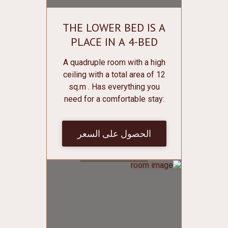
THE LOWER BED IS A
PLACE IN A 4-BED
DORMITORY ROOM
A quadruple room with a high
ceiling with a total area of 12
sq.m . Has everything you
need for a comfortable stay:
Bunk beds with individual
curtains, sockets, individual
الحصول على السعر
lighting and shelves for
various small things; Individual
lockers for clothes and shoes
with lockers; Central heating;
Mirror; Free Wi-Fi; Bathroom
on the floor. Bed linen and
towels are free of charge.