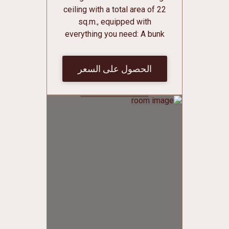
ceiling with a total area of 22
sq.m., equipped with
everything you need: A bunk
bed with individual curtains,
sockets, individual lighting and
الحصول على السعر
shelves for various small
things; Individual lockers for
clothes and shoes with
lockers; Bathroom on the floor;
Conditioner; Central heating;
Mirror; Free Wi-Fi. Bed linen
and towels are free of charge.