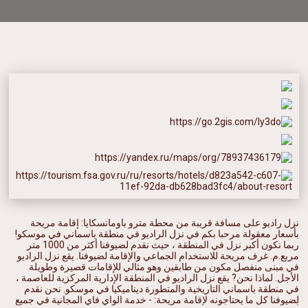
نزل راديو على مسافة قريبة من محطة مترو باومانسكايا: إقامة مريحة
بأسعار معقولة مرحبا بكم في نزل الراديو في منطقة باسماني في موسكو!
ربما نكون أكبر نزل في المنطقة ، حيث نقدم لضيوفنا أكثر من 1000 متر
مربع.م. غرف مريحة للاستخدام الجماعي والإقامة لضيوفنا. يقع نزل الراديو
في مبنى منفصل مكون من طابقين وهو مثالي للإقامات قصيرة وطويلة
الأجل. لماذا نحن? يقع نزل الراديو في المنطقة الإدارية المركزية للعاصمة ،
في منطقة باسماني التاريخية والمتطورة ديناميكيا في موسكو. نحن نقدم
لضيوفنا كل ما يحتاجونه لإقامة مريحة: - خدمة الواي فاي المجانية في جميع