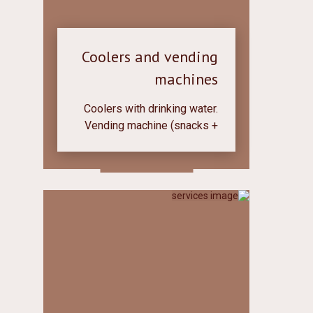
Coolers and vending
machines
Coolers with drinking water.
Vending machine (snacks +
tea/coffee) 24 hours. You
won't stay hungry.