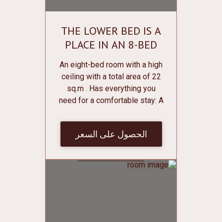
THE LOWER BED IS A
PLACE IN AN 8-BED
FEMALE ROOM
An eight-bed room with a high
ceiling with a total area of 22
sq.m . Has everything you
need for a comfortable stay: A
bunk bed with individual
curtains, sockets, individual
الحصول على السعر
lighting and shelves for
various small things; Individual
lockers for clothes and shoes
with lockers; Bathroom on the
floor; Conditioner; Central
heating; Mirror; Free Wi-Fi. Bed
linen and towels are free of
charge.