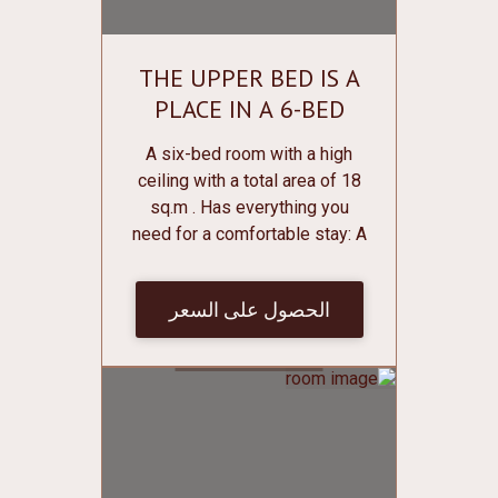
THE UPPER BED IS A
PLACE IN A 6-BED
DORMITORY ROOM
A six-bed room with a high
ceiling with a total area of 18
sq.m . Has everything you
need for a comfortable stay: A
bunk bed with individual
curtains, sockets, individual
الحصول على السعر
lighting and shelves for
various small things; Individual
lockers for clothes and shoes
with lockers; Bathroom on the
floor; Conditioner; Central
heating; Mirror; Free Wi-Fi. Bed
linen and towels are free of