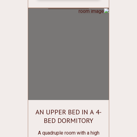
various small things; Individual
lockers for clothes and shoes
with lockers; Bathroom on the
floor; Conditioner; Central
heating; Mirror; Free Wi-Fi. Bed
linen and towels are free of
charge.
AN UPPER BED IN A 4-
BED DORMITORY
ROOM
A quadruple room with a high