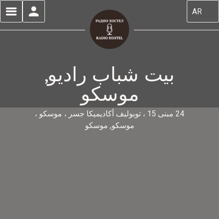
AR
بيت شباب راديو,
موسكو
24 مبنى 15 ، توبوليف أكاديميكا جسر ، موسكو ،
موسكو, موسكو