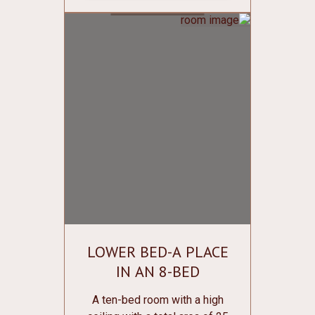
lockers for clothes and shoes
with lockers; Bathroom on the
floor; Conditioner; Central
heating; Mirror; Free Wi-Fi. Bed
linen and towels are free of
charge.
LOWER BED-A PLACE
IN AN 8-BED
DORMITORY ROOM
A ten-bed room with a high